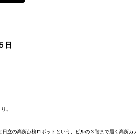
５日
より。
。
は日立の高所点検ロボットという、ビルの３階まで届く高所カ