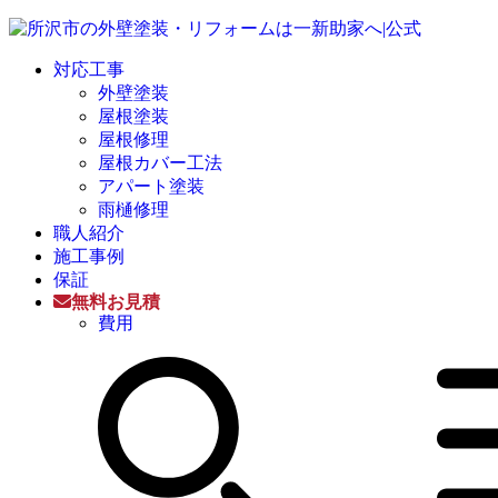
対応工事
外壁塗装
屋根塗装
屋根修理
屋根カバー工法
アパート塗装
雨樋修理
職人紹介
施工事例
保証
無料お見積
費用