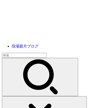
現場親方ブログ
検
索: