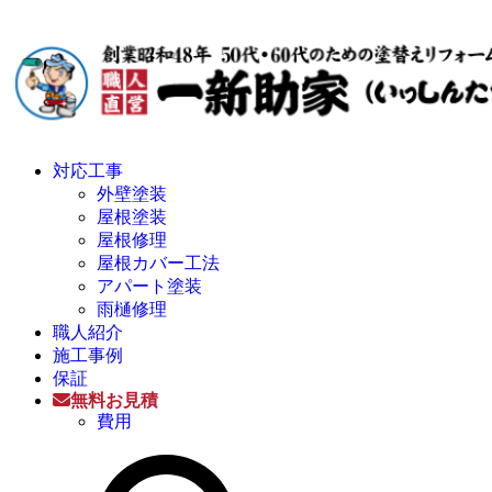
対応工事
外壁塗装
屋根塗装
屋根修理
屋根カバー工法
アパート塗装
雨樋修理
職人紹介
施工事例
保証
無料お見積
費用