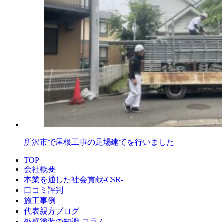
所沢市で屋根工事の足場建てを行いました
TOP
会社概要
本業を通した社会貢献-CSR-
口コミ評判
施工事例
代表親方ブログ
外壁塗装の知識‐コラム