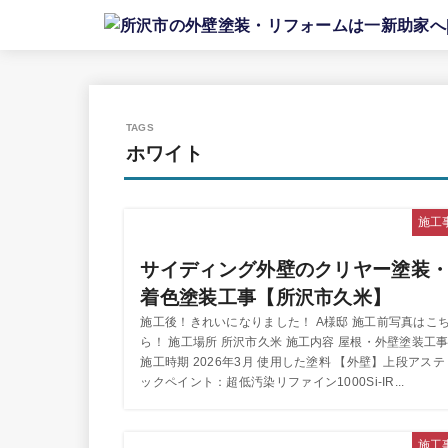
ホワイト
施工
サイディング外壁のクリヤー塗装
着色塗装工事【所沢市久米】
施工後！きれいになりました！ A様邸 施工前写真はこ
ら！ 施工場所 所沢市久米 施工内容 屋根・外壁塗装工
施工時期 2026年3月 使用した塗料 【外壁】上段アステ
ックペイント：超低汚染リファイン1000Si-IR...
施工