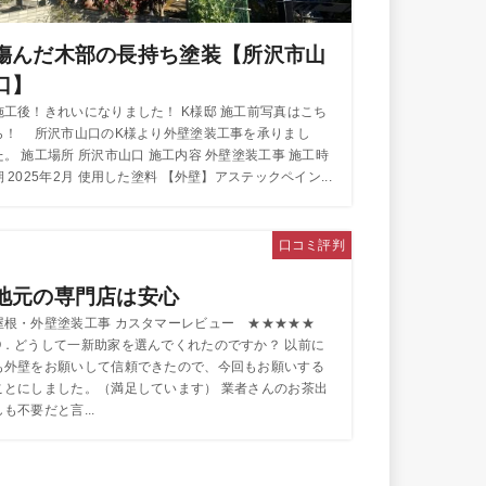
傷んだ木部の長持ち塗装【所沢市山
口】
施工後！きれいになりました！ K様邸 施工前写真はこち
ら！ 所沢市山口のK様より外壁塗装工事を承りまし
た。 施工場所 所沢市山口 施工内容 外壁塗装工事 施工時
期 2025年2月 使用した塗料 【外壁】アステックペイン...
口コミ評判
地元の専門店は安心
屋根・外壁塗装工事 カスタマーレビュー ★★★★★
Q．どうして一新助家を選んでくれたのですか？ 以前に
も外壁をお願いして信頼できたので、今回もお願いする
ことにしました。（満足しています） 業者さんのお茶出
しも不要だと言...