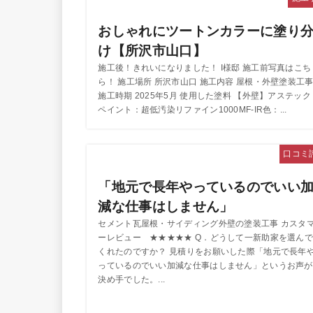
おしゃれにツートンカラーに塗り
け【所沢市山口】
施工後！きれいになりました！ I様邸 施工前写真はこち
ら！ 施工場所 所沢市山口 施工内容 屋根・外壁塗装工
施工時期 2025年5月 使用した塗料 【外壁】アステック
ペイント：超低汚染リファイン1000MF-IR色：...
口コミ
「地元で長年やっているのでいい
減な仕事はしません」
セメント瓦屋根・サイディング外壁の塗装工事 カスタ
ーレビュー ★★★★★ Q．どうして一新助家を選んで
くれたのですか？ 見積りをお願いした際「地元で長年
っているのでいい加減な仕事はしません」というお声が
決め手でした。...