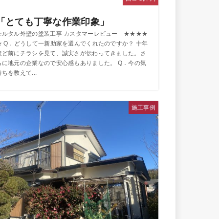
「とても丁寧な作業印象」
モルタル外壁の塗装工事 カスタマーレビュー ★★★★
★ Q．どうして一新助家を選んでくれたのですか？ 十年
ほど前にチラシを見て、誠実さが伝わってきました。さ
らに地元の企業なので安心感もありました。 Q．今の気
持ちを教えて...
施工事例