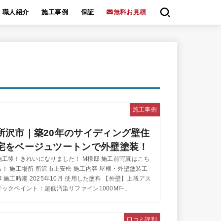
職人紹介
施工事例
保証
無料お見積
施工事例
所沢市｜築20年のサイディング壁住
宅をベージュツートンで外壁塗装！
施工後！きれいになりました！ M様邸 施工前写真はこち
ら！ 施工場所 所沢市上安松 施工内容 屋根・外壁塗装工
事 施工時期 2025年10月 使用した塗料 【外壁】上段アス
テックペイント：超低汚染リファイン1000MF-...
口コミ評判