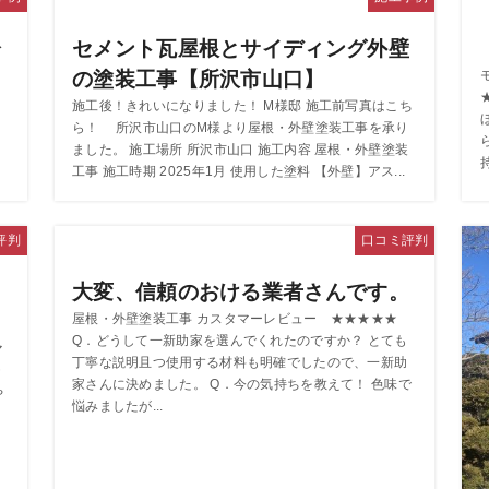
分
セメント瓦屋根とサイディング外壁
の塗装工事【所沢市山口】
施工後！きれいになりました！ M様邸 施工前写真はこち
事
ら！ 所沢市山口のM様より屋根・外壁塗装工事を承り
ました。 施工場所 所沢市山口 施工内容 屋根・外壁塗装
工事 施工時期 2025年1月 使用した塗料 【外壁】アス...
評判
口コミ評判
加
大変、信頼のおける業者さんです。
屋根・外壁塗装工事 カスタマーレビュー ★★★★★
Q．どうして一新助家を選んでくれたのですか？ とても
マ
丁寧な説明且つ使用する材料も明確でしたので、一新助
家さんに決めました。 Q．今の気持ちを教えて！ 色味で
や
悩みましたが...