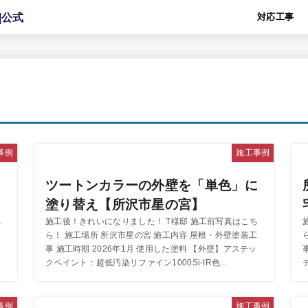
対応工事
事例
施工事例
・
ツートンカラーの外壁を「単色」に
塗り替え【所沢市星の宮】
ち
施工後！きれいになりました！ T様邸 施工前写真はこち
事
ら！ 施工場所 所沢市星の宮 施工内容 屋根・外壁塗装工
事 施工時期 2026年1月 使用した塗料 【外壁】アステッ
クペイント：超低汚染リファイン1000Si-IR色...
事例
施工事例