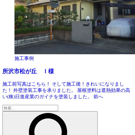
施工事例
所沢市松が丘 Ｉ様
施工前写真はこちら！ そして施工後！きれいになりまし
た！ 外壁塗装工事を承りました。 屋根塗料は遮熱効果の高
い(株)日進産業のガイナを塗装しました。 前へ
検
索: