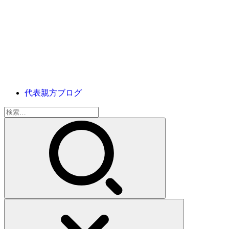
代表親方ブログ
検
索: