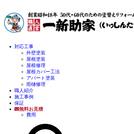
対応工事
外壁塗装
屋根塗装
屋根修理
屋根カバー工法
アパート塗装
雨樋修理
職人紹介
施工事例
保証
無料お見積
費用