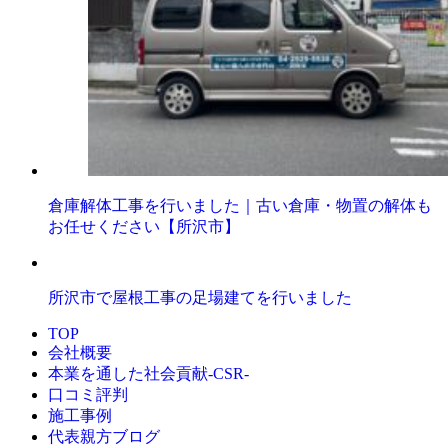
倉庫解体工事を行いました｜古い倉庫・物置の解体も
お任せください【所沢市】
所沢市で屋根工事の足場建てを行いました
TOP
会社概要
本業を通した社会貢献-CSR-
口コミ評判
施工事例
代表親方ブログ