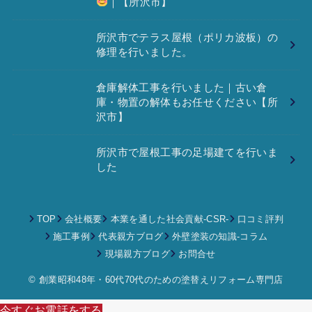
｜【所沢市】
所沢市でテラス屋根（ポリカ波板）の
修理を行いました。
倉庫解体工事を行いました｜古い倉
庫・物置の解体もお任せください【所
沢市】
所沢市で屋根工事の足場建てを行いま
した
TOP
会社概要
本業を通した社会貢献-CSR-
口コミ評判
施工事例
代表親方ブログ
外壁塗装の知識‐コラム
現場親方ブログ
お問合せ
© 創業昭和48年・60代70代のための塗替えリフォーム専門店
今すぐお電話をする