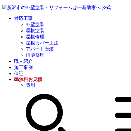
対応工事
外壁塗装
屋根塗装
屋根修理
屋根カバー工法
アパート塗装
雨樋修理
職人紹介
施工事例
保証
無料お見積
費用