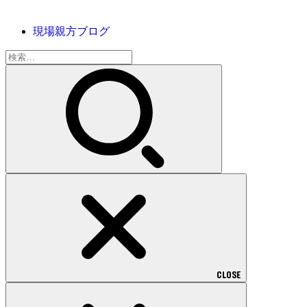
現場親方ブログ
検
索:
CLOSE