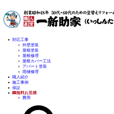
対応工事
外壁塗装
屋根塗装
屋根修理
屋根カバー工法
アパート塗装
雨樋修理
職人紹介
施工事例
保証
無料お見積
費用