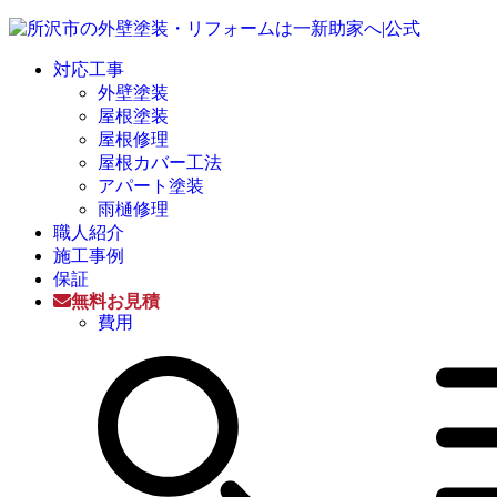
対応工事
外壁塗装
屋根塗装
屋根修理
屋根カバー工法
アパート塗装
雨樋修理
職人紹介
施工事例
保証
無料お見積
費用