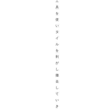
工
具
を
使
い
タ
イ
ル
を
剥
が
し
撤
去
し
て
い
き