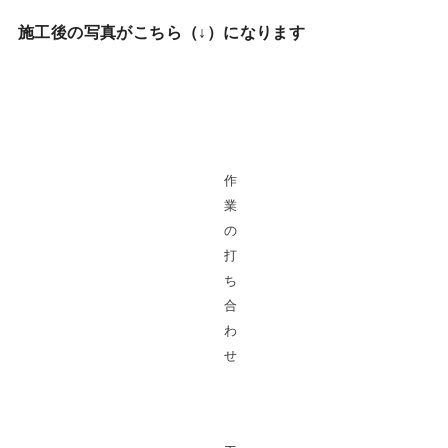
施工後の写真がこちら（↓）になります
作
業
の
打
ち
合
わ
せ