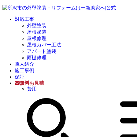
対応工事
外壁塗装
屋根塗装
屋根修理
屋根カバー工法
アパート塗装
雨樋修理
職人紹介
施工事例
保証
無料お見積
費用