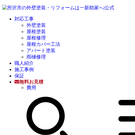
対応工事
外壁塗装
屋根塗装
屋根修理
屋根カバー工法
アパート塗装
雨樋修理
職人紹介
施工事例
保証
無料お見積
費用