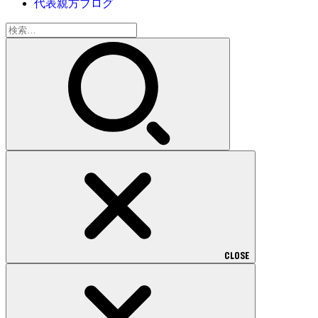
代表親方ブログ
検
索:
CLOSE