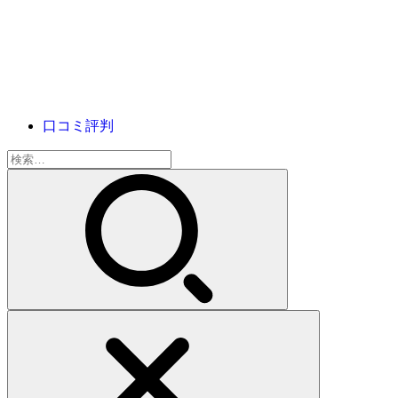
口コミ評判
検
索: