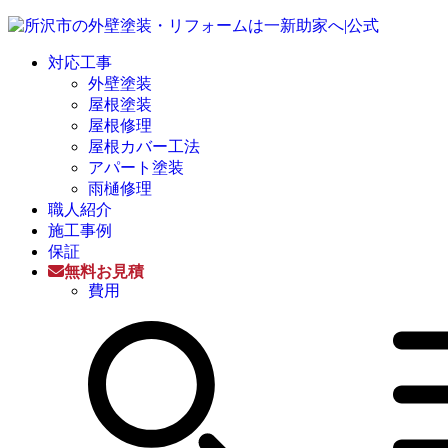
対応工事
外壁塗装
屋根塗装
屋根修理
屋根カバー工法
アパート塗装
雨樋修理
職人紹介
施工事例
保証
無料お見積
費用