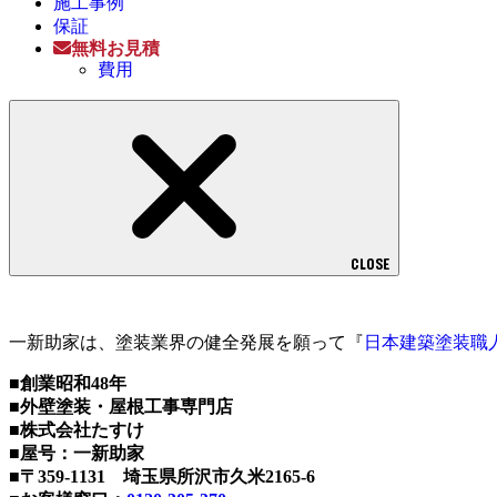
施工事例
保証
無料お見積
費用
CLOSE
一新助家は、塗装業界の健全発展を願って『
日本建築塗装職
■創業昭和48年
■外壁塗装・屋根工事専門店
■株式会社たすけ
■屋号：一新助家
■〒359-1131 埼玉県所沢市久米2165-6