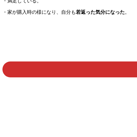
・満足している。
・家が購入時の様になり、自分も
若返った気分になった
。