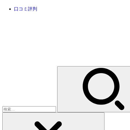
口コミ評判
検
索: