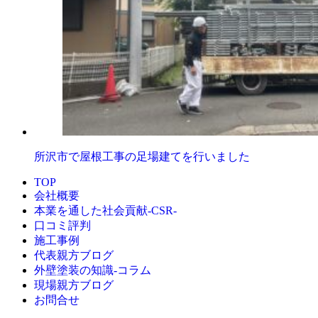
所沢市で屋根工事の足場建てを行いました
TOP
会社概要
本業を通した社会貢献-CSR-
口コミ評判
施工事例
代表親方ブログ
外壁塗装の知識‐コラム
現場親方ブログ
お問合せ